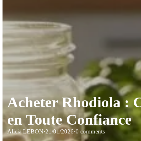
Acheter Rhodiola : 
en Toute Confiance
Alicia LEBON
·
21/01/2026
·
0 comments