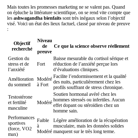
Mais toutes les promesses marketing ne se valent pas. Quand
on épluche la littérature scientifique, on se rend vite compte que
les
ashwagandha bienfaits
sont très inégaux selon l’objectif
visé. Voici un état des lieux factuel, classé par niveau de preuve
:
Niveau
Objectif
de
Ce que la science observe réellement
recherché
preuve
Gestion du
Baisse mesurable du cortisol sérique et
stress et de
Fort
réduction de l’anxiété perçue lors
l’anxiété
d’évaluations cliniques.
Facilite l’endormissement et la qualité
Amélioration
Modéré
des nuits, particulièrement chez les
du sommeil
à Fort
profils souffrant de stress chronique.
Soutien hormonal avéré chez les
Testostérone
hommes stressés ou infertiles. Aucun
et fertilité
Modéré
effet dopant ou stéroïdien chez un
masculine
homme sain.
Performances
Faible
Légère amélioration de la récupération
sportives
à
musculaire, mais les données solides
(force, VO2
Modéré
manquent sur le très long terme.
max)