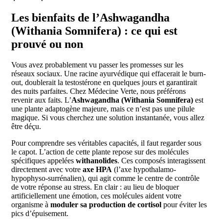
Les bienfaits de l’Ashwagandha
(Withania Somnifera) : ce qui est
prouvé ou non
Vous avez probablement vu passer les promesses sur les
réseaux sociaux. Une racine ayurvédique qui effacerait le burn-
out, doublerait la testostérone en quelques jours et garantirait
des nuits parfaites. Chez Médecine Verte, nous préférons
revenir aux faits. L’
Ashwagandha (Withania Somnifera)
est
une plante adaptogène majeure, mais ce n’est pas une pilule
magique. Si vous cherchez une solution instantanée, vous allez
être déçu.
Pour comprendre ses véritables capacités, il faut regarder sous
le capot. L’action de cette plante repose sur des molécules
spécifiques appelées
withanolides
. Ces composés interagissent
directement avec votre
axe HPA
(l’axe hypothalamo-
hypophyso-surrénalien), qui agit comme le centre de contrôle
de votre réponse au stress. En clair : au lieu de bloquer
artificiellement une émotion, ces molécules aident votre
organisme à
moduler sa production de cortisol
pour éviter les
pics d’épuisement.