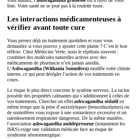
vous allaitez, l’
ashwagandha grossesse
est à rayer de votre
liste. Votre santé ne se joue pas à la roulette russe.
Les interactions médicamenteuses à
vérifier avant toute cure
Vous prenez déjà un traitement quotidien et vous vous
demandez si vous pouvez y ajouter cette plante ? C’est le bon
réflexe. Chez Médecine Verte, nous le répétons souvent :
combiner des molécules naturelles actives avec des
médicaments de pharmacie n’est jamais anodin.
L’
Ashwagandha (Withania Somnifera)
modifie votre chimie
interne, ce qui peut dérégler l’action de vos traitements en
cours.
Le risque le plus direct concerne le système nerveux. La racine
possède des propriétés calmantes qui s’additionnent à celles de
vos traitements. Chercher un effet
ashwagandha sédatif
en
même temps que la prise d’anxiolytiques (benzodiazépines) ou
de somnifères vous expose à une somnolence excessive et un
ralentissement respiratoire dangereux. De la même manière,
l’association
ashwagandha antidépresseur
(notamment les
ISRS) exige une validation médicale face au risque de
syndrome sérotoninergique.