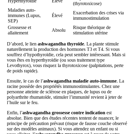
Hyperthyroïdie
Élevé
(thyrotoxicose)
Maladies auto-
Exacerbation des crises via
immunes (Lupus,
Élevé
immunostimulation
SEP)
Grossesse et
Risque théorique de
Absolu
allaitement
stimulation utérine
D’abord, le lien
ashwagandha thyroïde
. La plante stimule
naturellement la production des hormones T3 et T4. Si vous
souffrez d’hypothyroïdie, cela peut sembler intéressant. Mais si
vous êtes en hyperthyroïdie (ou sous traitement type
Levothyrox), vous risquez la thyrotoxicose (palpitations, perte
de poids rapide).
Ensuite, le cas de l’
ashwagandha maladie auto-immune
. La
racine possède des propriétés immunostimulantes. Chez une
personne atteinte de sclérose en plaques, de lupus ou de
polyarthrite rhumatoïde, stimuler l’immunité revient à jeter de
l’huile sur le feu.
Enfin, l’
ashwagandha grossesse contre indication
est
absolue. Bien que des études récentes tentent de nuancer, le
principe de précaution prévaut (risque de fausse couche observé
sur des modèles animaux). Si vous attendez un enfant ou si