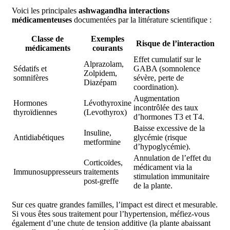
Voici les principales
ashwagandha interactions
médicamenteuses
documentées par la littérature scientifique :
Classe de
Exemples
Risque de l’interaction
médicaments
courants
Effet cumulatif sur le
Alprazolam,
Sédatifs et
GABA (somnolence
Zolpidem,
somnifères
sévère, perte de
Diazépam
coordination).
Augmentation
Hormones
Lévothyroxine
incontrôlée des taux
thyroïdiennes
(Levothyrox)
d’hormones T3 et T4.
Baisse excessive de la
Insuline,
Antidiabétiques
glycémie (risque
metformine
d’hypoglycémie).
Annulation de l’effet du
Corticoïdes,
médicament via la
Immunosuppresseurs
traitements
stimulation immunitaire
post-greffe
de la plante.
Sur ces quatre grandes familles, l’impact est direct et mesurable.
Si vous êtes sous traitement pour l’hypertension, méfiez-vous
également d’une chute de tension additive (la plante abaissant