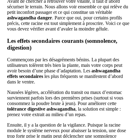
Avant de chercher à retrouver votre vitalité, il faut d’abord
sécuriser le terrain. Nous allons voir ensemble ce qui relève du
petit inconfort passager et ce qui constitue un véritable
ashwagandha danger
. Parce que oui, pour certains profils
précis, cette racine est tout simplement à proscrire. Voici ce que
vous devez vérifier avant d’avaler la moindre gélule.
Les effets secondaires courants (somnolence,
digestion)
Commençons par les désagréments bénins. La plupart des
utilisateurs tolèrent très bien la plante, mais votre corps peut
avoir besoin d’une phase d’adaptation. Les
ashwagandha
effets secondaires
les plus fréquents se manifestent d’abord
dans le ventre.
Nausées légères, accélération du transit ou maux d’estomac
surviennent parfois lors des premières prises (surtout si vous
consommez la poudre brute à jeun). Pour améliorer cette
tolérance digestive ashwagandha
, la solution est simple :
prenez votre extrait au milieu d’un repas.
Ensuite, il y a la question de la vigilance. Puisque la racine
module le système nerveux pour abaisser la tension, une dose
trop forte prise le matin peut déclencher une somnolence