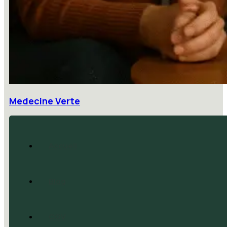
Medecine Verte
Accueil
Blog
CGV