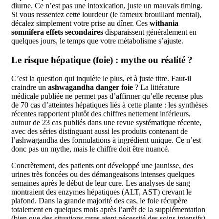
diurne. Ce n’est pas une intoxication, juste un mauvais timing.
Si vous ressentez cette lourdeur (le fameux brouillard mental),
décalez simplement votre prise au dîner. Ces
withania
somnifera effets secondaires
disparaissent généralement en
quelques jours, le temps que votre métabolisme s’ajuste.
Le risque hépatique (foie) : mythe ou réalité ?
C’est la question qui inquiète le plus, et à juste titre. Faut-il
craindre un
ashwagandha danger foie
? La littérature
médicale publiée ne permet pas d’affirmer qu’elle recense plus
de 70 cas d’atteintes hépatiques liés à cette plante : les synthèses
récentes rapportent plutôt des chiffres nettement inférieurs,
autour de 23 cas publiés dans une revue systématique récente,
avec des séries distinguant aussi les produits contenant de
l’ashwagandha des formulations à ingrédient unique. Ce n’est
donc pas un mythe, mais le chiffre doit être nuancé.
Concrètement, des patients ont développé une jaunisse, des
urines très foncées ou des démangeaisons intenses quelques
semaines après le début de leur cure. Les analyses de sang
montraient des enzymes hépatiques (ALT, AST) crevant le
plafond. Dans la grande majorité des cas, le foie récupère
totalement en quelques mois après l’arrêt de la supplémentation
(bien que des situations rares aient nécessité des soins intensifs).