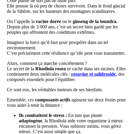
Cette plante ne sort pas de nulle part.
Elle pousse là où peu de choses survivent. Dans le froid glacial
de la Sibérie, sur les hauteurs des montagnes scandinaves.
On l’appelle la
racine dorée
ou le
ginseng de la toundra
.
Depuis plus de 3 000 ans, c’est un secret bien gardé par les
peuples qui affrontent des conditions extrêmes.
Imaginez la force qu’il faut pour prospérer dans un tel
environnement.
C’est précisément cette résilience qu’elle peut vous transmettre.
Alors, comment ça marche concrètement ?
Le secret de la
Rhodiola rosea
se cache dans ses racines. Elles
contiennent deux molécules clés :
rosavine et salidroside
, des
composés essentiels pour l’équilibre.
Ce sont eux, les véritables moteurs de ses bienfaits.
Ensemble, ces
composants actifs
agissent sur deux fronts pour
vous aider à tenir la distance :
Ils combattent le stress :
En tant que plante
adaptogène
, la Rhodiola aide votre organisme à mieux
encaisser la pression. Vous subissez moins, vous gérez
mieux. C’est aussi simple que ça.