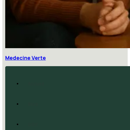
Medecine Verte
Accueil
Blog
CGV