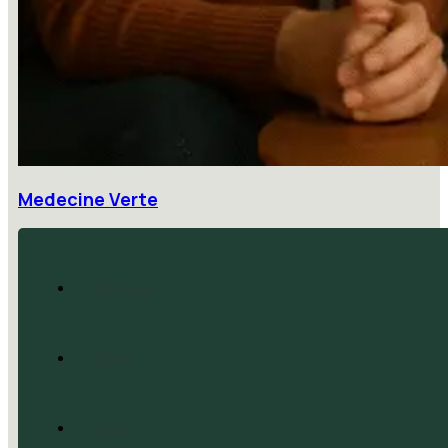
Medecine Verte
Accueil
Blog
CGV