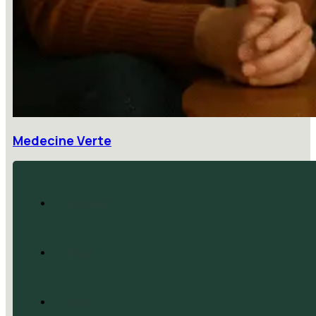
Medecine Verte
Accueil
Blog
CGV