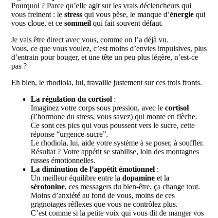
Pourquoi ? Parce qu’elle agit sur les vrais déclencheurs qui
vous freinent : le
stress
qui vous pèse, le manque d’
énergie
qui
vous cloue, et ce
sommeil
qui fait souvent défaut.
Je vais être direct avec vous, comme on l’a déjà vu.
Vous, ce que vous voulez, c’est moins d’envies impulsives, plus
d’entrain pour bouger, et une tête un peu plus légère, n’est-ce
pas ?
Eh bien, le rhodiola, lui, travaille justement sur ces trois fronts.
La régulation du cortisol
:
Imaginez votre corps sous pression, avec le
cortisol
(l’hormone du stress, vous savez) qui monte en flèche.
Ce sont ces pics qui vous poussent vers le sucre, cette
réponse “urgence-sucre”.
Le rhodiola, lui, aide votre système à se poser, à souffler.
Résultat ? Votre appétit se stabilise, loin des montagnes
russes émotionnelles.
La diminution de l’appétit émotionnel
:
Un meilleur équilibre entre la
dopamine
et la
sérotonine
, ces messagers du bien-être, ça change tout.
Moins d’anxiété au fond de vous, moins de ces
grignotages réflexes que vous ne contrôlez plus.
C’est comme si la petite voix qui vous dit de manger vos