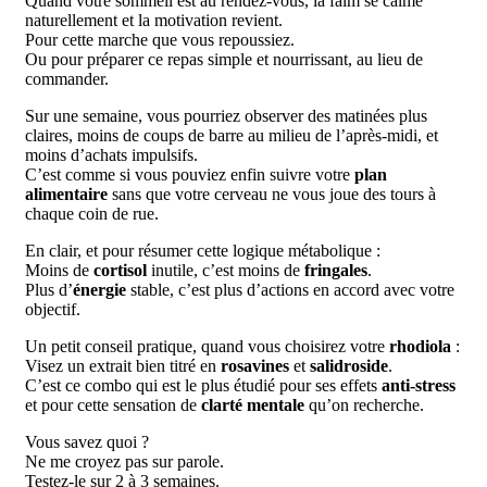
Quand votre sommeil est au rendez-vous, la faim se calme
naturellement et la motivation revient.
Pour cette marche que vous repoussiez.
Ou pour préparer ce repas simple et nourrissant, au lieu de
commander.
Sur une semaine, vous pourriez observer des matinées plus
claires, moins de coups de barre au milieu de l’après-midi, et
moins d’achats impulsifs.
C’est comme si vous pouviez enfin suivre votre
plan
alimentaire
sans que votre cerveau ne vous joue des tours à
chaque coin de rue.
En clair, et pour résumer cette logique métabolique :
Moins de
cortisol
inutile, c’est moins de
fringales
.
Plus d’
énergie
stable, c’est plus d’actions en accord avec votre
objectif.
Un petit conseil pratique, quand vous choisirez votre
rhodiola
:
Visez un extrait bien titré en
rosavines
et
salidroside
.
C’est ce combo qui est le plus étudié pour ses effets
anti-stress
et pour cette sensation de
clarté mentale
qu’on recherche.
Vous savez quoi ?
Ne me croyez pas sur parole.
Testez-le sur 2 à 3 semaines.