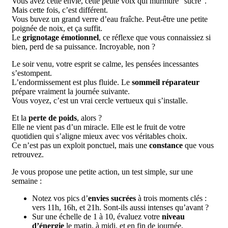
Vous avez cette envie, cette petite voix qui murmure “sucre”.
Mais cette fois, c’est différent.
Vous buvez un grand verre d’eau fraîche. Peut-être une petite
poignée de noix, et ça suffit.
Le
grignotage émotionnel
, ce réflexe que vous connaissiez si
bien, perd de sa puissance. Incroyable, non ?
Le soir venu, votre esprit se calme, les pensées incessantes
s’estompent.
L’endormissement est plus fluide. Le
sommeil réparateur
prépare vraiment la journée suivante.
Vous voyez, c’est un vrai cercle vertueux qui s’installe.
Et la
perte de poids
, alors ?
Elle ne vient pas d’un miracle. Elle est le fruit de votre
quotidien qui s’aligne mieux avec vos véritables choix.
Ce n’est pas un exploit ponctuel, mais une
constance
que vous
retrouvez.
Je vous propose une petite action, un test simple, sur une
semaine :
Notez vos pics d’
envies sucrées
à trois moments clés :
vers 11h, 16h, et 21h. Sont-ils aussi intenses qu’avant ?
Sur une échelle de 1 à 10, évaluez votre
niveau
d’énergie
le matin, à midi, et en fin de journée.