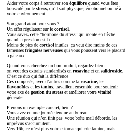
Aider votre corps à retrouver son
équilibre
quand vous êtes
bousculé par le
stress
, qu’il soit physique, émotionnel ou lié à
votre environnement.
Son grand atout pour vous ?
Un effet régulateur sur le
cortisol
.
Vous savez, cette “hormone du stress” qui monte en flèche
quand la pression est là.
Moins de pics de
cortisol
inutiles, ça veut dire moins de ces
fameuses
fringales nerveuses
qui vous poussent vers le placard
à gâteaux.
Quand vous cherchez un bon produit, regardez bien :
on veut des extraits standardisés en
rosavine
et en
salidroside
.
C’est ce duo qui fait la différence.
Ces composés, avec d’autres comme la
rosarine
, les
flavonoïdes
et les
tanins
, travaillent ensemble pour soutenir
votre axe de
gestion du stress
et améliorer votre
vitalité
générale.
Prenons un exemple concret, hein ?
Vous avez eu une journée tendue au bureau.
Une réunion qui n’en finit pas, votre boîte mail déborde, les
imprévus s’accumulent.
Vers 16h, ce n’est plus votre estomac qui crie famine, mais