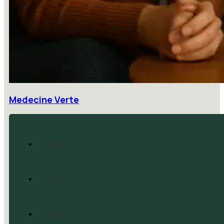
Medecine Verte
Accueil
Blog
CGV