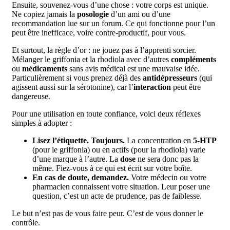
Ensuite, souvenez-vous d’une chose : votre corps est unique.
Ne copiez jamais la
posologie
d’un ami ou d’une
recommandation lue sur un forum. Ce qui fonctionne pour l’un
peut être inefficace, voire contre-productif, pour vous.
Et surtout, la règle d’or : ne jouez pas à l’apprenti sorcier.
Mélanger le griffonia et la rhodiola avec d’autres
compléments
ou
médicaments
sans avis médical est une mauvaise idée.
Particulièrement si vous prenez déjà des
antidépresseurs
(qui
agissent aussi sur la sérotonine), car l’
interaction
peut être
dangereuse.
Pour une utilisation en toute confiance, voici deux réflexes
simples à adopter :
Lisez l’étiquette. Toujours.
La concentration en
5-HTP
(pour le griffonia) ou en actifs (pour la rhodiola) varie
d’une marque à l’autre. La
dose
ne sera donc pas la
même. Fiez-vous à ce qui est écrit sur votre boîte.
En cas de doute, demandez.
Votre médecin ou votre
pharmacien connaissent votre situation. Leur poser une
question, c’est un acte de prudence, pas de faiblesse.
Le but n’est pas de vous faire peur. C’est de vous donner le
contrôle.