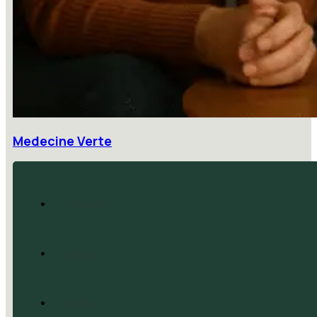
Medecine Verte
Accueil
Blog
CGV