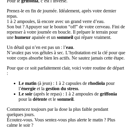
Pour le
griffonia
, c’est l’inverse.
Prenez-le en fin de journée. Idéalement, après votre dernier
repas.
1 à 2 ampoules, là encore avec un grand verre d’eau.
Son but ? Appuyer sur le bouton “off” de votre cerveau. Fini de
repenser à votre journée en boucle. Il prépare le terrain pour
une
humeur
apaisée et un
sommeil
qui répare vraiment.
Un détail qui n’en est pas un : l’
eau
.
N’avalez pas vos gélules à sec. L’hydratation est la clé pour que
votre corps absorbe bien les actifs. Ne sautez jamais cette étape.
Pour que ce soit parfaitement clair, voici votre routine de départ
:
Le matin
(à jeun) : 1 à 2 capsules de
rhodiola
pour
l’
énergie
et la
gestion du stress
.
Le soir
(après le repas) : 1 à 2 ampoules de
griffonia
pour la
détente
et le
sommeil
.
Commencez toujours par la dose la plus faible pendant
quelques jours.
Écoutez-vous. Vous sentez-vous plus alerte le matin ? Plus
calme le soir ?