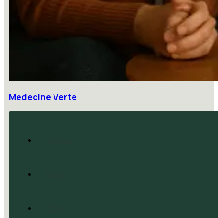
Medecine Verte
Accueil
Blog
CGV