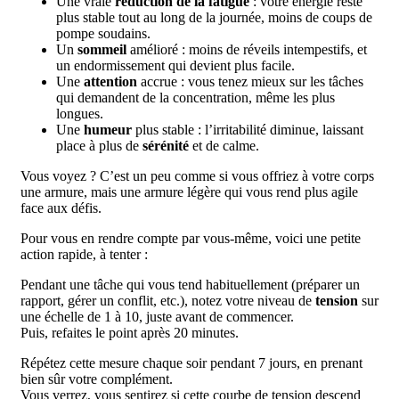
Une vraie
réduction de la fatigue
: votre énergie reste
plus stable tout au long de la journée, moins de coups de
pompe soudains.
Un
sommeil
amélioré : moins de réveils intempestifs, et
un endormissement qui devient plus facile.
Une
attention
accrue : vous tenez mieux sur les tâches
qui demandent de la concentration, même les plus
longues.
Une
humeur
plus stable : l’irritabilité diminue, laissant
place à plus de
sérénité
et de calme.
Vous voyez ? C’est un peu comme si vous offriez à votre corps
une armure, mais une armure légère qui vous rend plus agile
face aux défis.
Pour vous en rendre compte par vous-même, voici une petite
action rapide, à tenter :
Pendant une tâche qui vous tend habituellement (préparer un
rapport, gérer un conflit, etc.), notez votre niveau de
tension
sur
une échelle de 1 à 10, juste avant de commencer.
Puis, refaites le point après 20 minutes.
Répétez cette mesure chaque soir pendant 7 jours, en prenant
bien sûr votre complément.
Vous verrez, vous sentirez si cette courbe de tension descend