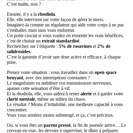
C’est malin, non ?
Ensuite, il y a la
rhodiola
.
Elle, elle intervient sur votre façon de gérer le stress.
Imaginez-la comme un régulateur qui aide votre corps à ne pas
s’emballer, mais sans vous endormir.
Un point crucial si vous voulez en ressentir les vrais bénéfices,
c’est de choisir un
extrait standardisé
.
Recherchez sur l’étiquette :
5% de rosavines
et
2% de
salidrosides
.
C’est la garantie d’avoir une dose active et efficace, à chaque
prise.
Prenez votre situation : vous travaillez dans un
open space
bruyant
, avec des interruptions constantes ?
Le magnésium va stabiliser vos transmissions nerveuses,
apaiser cette sensation d’être à vif.
Et la rhodiola, elle, vous aidera à rester
alerte
et à garder votre
clarté mentale
, même au milieu du chaos.
Le résultat ? Moins d’irritabilité, une meilleure capacité à vous
concentrer.
Vous vous sentirez moins submergé, et ça, c’est précieux.
Ou, si vous êtes un
parent pressé
, la fin de journée arrive… Le
cerveau en vrac, les devoirs à superviser, le dîner à préparer.