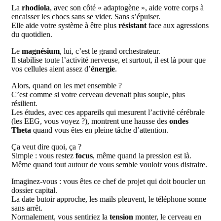
La
rhodiola
, avec son côté « adaptogène », aide votre corps à
encaisser les chocs sans se vider. Sans s’épuiser.
Elle aide votre système à être plus
résistant
face aux agressions
du quotidien.
Le
magnésium
, lui, c’est le grand orchestrateur.
Il stabilise toute l’activité nerveuse, et surtout, il est là pour que
vos cellules aient assez d’
énergie
.
Alors, quand on les met ensemble ?
C’est comme si votre cerveau devenait plus souple, plus
résilient.
Les études, avec ces appareils qui mesurent l’activité cérébrale
(les EEG, vous voyez ?), montrent une hausse des
ondes
Theta
quand vous êtes en pleine tâche d’attention.
Ça veut dire quoi, ça ?
Simple : vous restez
focus
, même quand la pression est là.
Même quand tout autour de vous semble vouloir vous distraire.
Imaginez-vous : vous êtes ce chef de projet qui doit boucler un
dossier capital.
La date butoir approche, les mails pleuvent, le téléphone sonne
sans arrêt.
Normalement, vous sentiriez la
tension
monter, le cerveau en