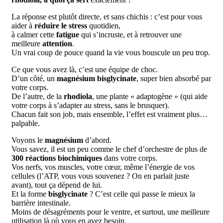
La réponse est plutôt directe, et sans chichis : c’est pour vous
aider à
réduire le stress
quotidien,
à calmer cette
fatigue
qui s’incruste, et à retrouver une
meilleure
attention
.
Un vrai coup de pouce quand la vie vous bouscule un peu trop.
Ce que vous avez là, c’est une équipe de choc.
D’un côté, un
magnésium bisglycinate
, super bien absorbé par
votre corps.
De l’autre, de la
rhodiola
, une plante « adaptogène » (qui aide
votre corps à s’adapter au stress, sans le brusquer).
Chacun fait son job, mais ensemble, l’effet est vraiment plus…
palpable.
Voyons le
magnésium
d’abord.
Vous savez, il est un peu comme le chef d’orchestre de plus de
300 réactions biochimiques
dans votre corps.
Vos nerfs, vos muscles, votre cœur, même l’énergie de vos
cellules (l’ATP, vous vous souvenez ? On en parlait juste
avant), tout ça dépend de lui.
Et la forme
bisglycinate
? C’est celle qui passe le mieux la
barrière intestinale.
Moins de désagréments pour le ventre, et surtout, une meilleure
utilisation là où vous en avez besoin.