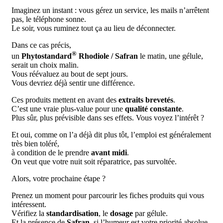
Imaginez un instant : vous gérez un service, les mails n’arrêtent
pas, le téléphone sonne.
Le soir, vous ruminez tout ça au lieu de déconnecter.
Dans ce cas précis,
®
un
Phytostandard
Rhodiole / Safran
le matin, une gélule,
serait un choix malin.
Vous réévaluez au bout de sept jours.
Vous devriez déjà sentir une différence.
Ces produits mettent en avant des
extraits brevetés
.
C’est une vraie plus-value pour une
qualité constante
.
Plus sûr, plus prévisible dans ses effets. Vous voyez l’intérêt ?
Et oui, comme on l’a déjà dit plus tôt, l’emploi est généralement
très bien toléré,
à condition de le prendre
avant midi
.
On veut que votre nuit soit réparatrice, pas survoltée.
Alors, votre prochaine étape ?
Prenez un moment pour parcourir les fiches produits qui vous
intéressent.
Vérifiez la
standardisation
, le
dosage
par gélule.
Et la présence de
Safran
, si l’humeur est votre priorité absolue.