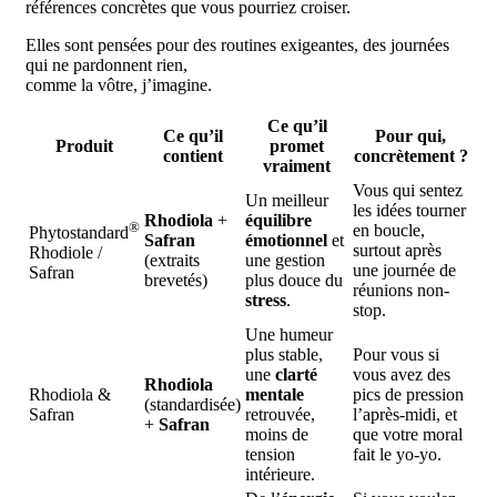
références concrètes que vous pourriez croiser.
Elles sont pensées pour des routines exigeantes, des journées
qui ne pardonnent rien,
comme la vôtre, j’imagine.
Ce qu’il
Ce qu’il
Pour qui,
Produit
promet
contient
concrètement ?
vraiment
Vous qui sentez
Un meilleur
les idées tourner
Rhodiola
+
équilibre
®
en boucle,
Phytostandard
Safran
émotionnel
et
surtout après
Rhodiole /
(extraits
une gestion
une journée de
Safran
brevetés)
plus douce du
réunions non-
stress
.
stop.
Une humeur
plus stable,
Pour vous si
une
clarté
vous avez des
Rhodiola
Rhodiola &
mentale
pics de pression
(standardisée)
Safran
retrouvée,
l’après-midi, et
+
Safran
moins de
que votre moral
tension
fait le yo-yo.
intérieure.