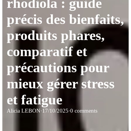
rhodiola : guide
précis des bienfaits,
produits phares,
comparatif et
précautions pour
mieux gérer stress
et fatigue
Alicia LEBON
·
17/10/2025
·
0 comments