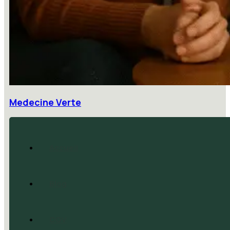
Medecine Verte
Accueil
Blog
CGV