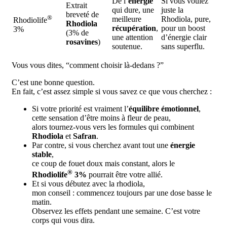
De l’
énergie
Si vous voulez
Extrait
qui dure, une
juste la
breveté de
®
meilleure
Rhodiola, pure,
Rhodiolife
Rhodiola
récupération
,
pour un boost
3%
(3% de
une attention
d’énergie clair
rosavines
)
soutenue.
sans superflu.
Vous vous dites, “comment choisir là-dedans ?”
C’est une bonne question.
En fait, c’est assez simple si vous savez ce que vous cherchez :
Si votre priorité est vraiment l’
équilibre émotionnel
,
cette sensation d’être moins à fleur de peau,
alors tournez-vous vers les formules qui combinent
Rhodiola
et
Safran
.
Par contre, si vous cherchez avant tout une
énergie
stable
,
ce coup de fouet doux mais constant, alors le
®
Rhodiolife
3%
pourrait être votre allié.
Et si vous débutez avec la rhodiola,
mon conseil : commencez toujours par une dose basse le
matin.
Observez les effets pendant une semaine. C’est votre
corps qui vous dira.