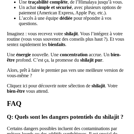
Une
traçabilité complète
, de l’Himalaya jusqu’à vous.
Un achat
simple et sécurisé
, avec plusieurs options de
paiement (American Express, Apple Pay, etc.).
L’accès à une équipe
dédiée
pour répondre à vos
questions.
Imaginez : vous recevez votre
shilajit
. Vous l’intégrez à votre
routine (vous vous souvenez des conseils plus haut ?). Et vous
sentez rapidement les
bienfaits
.
Une
énergie
nouvelle. Une
concentration
accrue. Un
bien-
être
profond. C’est ça, la promesse du
shilajit pur
.
Alors, prêt à faire le premier pas vers une meilleure version de
vous-même ?
Cliquez ici pour découvrir notre sélection de
shilajit
. Votre
bien-être
vous attend.
FAQ
Q: Quels sont les dangers potentiels du shilajit ?
Certains dangers possibles incluent des contaminations par
métaux lourds ou des additifs synthétiques. Il est crucial de