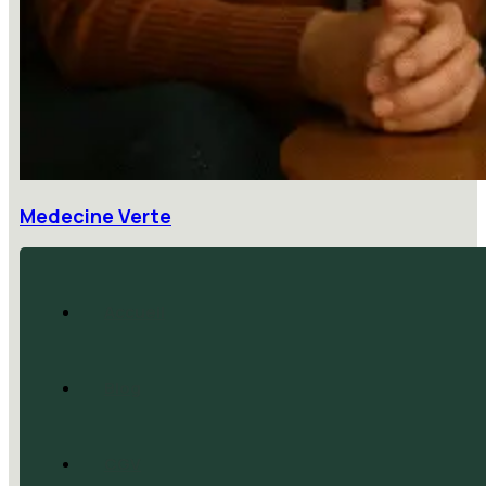
Medecine Verte
Accueil
Blog
CGV