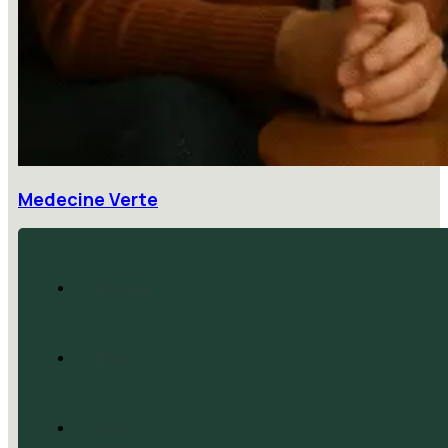
Medecine Verte
Accueil
Blog
CGV