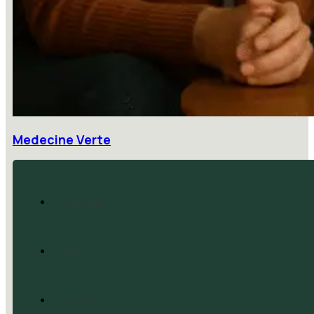
Medecine Verte
Accueil
Blog
CGV