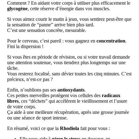
Comment ? En aidant votre corps à utiliser plus efficacement le
glycogène
, cette réserve d’énergie dans vos muscles.
Si vous aimez courir le matin à jeun, vous sentirez peut-être que
la sensation de “panne” arrive bien plus tard.
C’est une sensation concrète, mesurable.
Pour le cerveau, c’est pareil : vous gagnez en
concentration
.
Fini la dispersion !
Si vous êtes en période de révision, ou si votre travail demande
une attention soutenue, vous tiendrez plus longtemps sur une
tâche.
Vous resterez focalisé, sans dévier toutes les cinq minutes. C’est
précieux, n’est-ce pas ?
Enfin, n’oublions pas ses
antioxydants
.
Ces petites merveilles protègent vos cellules des
radicaux
libres
, ces “déchets” qui accélèrent le vieillissement et l’usure
de votre corps.
Ça aide à une meilleure récupération, après une grosse journée
ou une séance de sport intense.
En résumé, voici ce que la
Rhodiola
fait pour vous :
Elle vous aide à
gérer le stress
en douceur, en