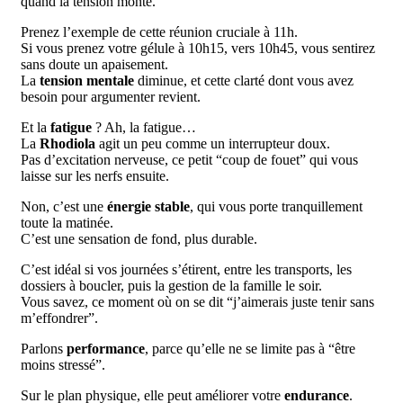
quand la tension monte.
Prenez l’exemple de cette réunion cruciale à 11h.
Si vous prenez votre gélule à 10h15, vers 10h45, vous sentirez
sans doute un apaisement.
La
tension mentale
diminue, et cette clarté dont vous avez
besoin pour argumenter revient.
Et la
fatigue
? Ah, la fatigue…
La
Rhodiola
agit un peu comme un interrupteur doux.
Pas d’excitation nerveuse, ce petit “coup de fouet” qui vous
laisse sur les nerfs ensuite.
Non, c’est une
énergie stable
, qui vous porte tranquillement
toute la matinée.
C’est une sensation de fond, plus durable.
C’est idéal si vos journées s’étirent, entre les transports, les
dossiers à boucler, puis la gestion de la famille le soir.
Vous savez, ce moment où on se dit “j’aimerais juste tenir sans
m’effondrer”.
Parlons
performance
, parce qu’elle ne se limite pas à “être
moins stressé”.
Sur le plan physique, elle peut améliorer votre
endurance
.