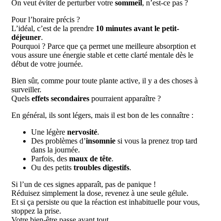
On veut éviter de perturber votre
sommeil
, n’est-ce pas ?
Pour l’horaire précis ?
L’idéal, c’est de la prendre
10 minutes avant le petit-
déjeuner
.
Pourquoi ? Parce que ça permet une meilleure absorption et
vous assure une énergie stable et cette clarté mentale dès le
début de votre journée.
Bien sûr, comme pour toute plante active, il y a des choses à
surveiller.
Quels
effets secondaires
pourraient apparaître ?
En général, ils sont légers, mais il est bon de les connaître :
Une légère
nervosité
.
Des problèmes d’
insomnie
si vous la prenez trop tard
dans la journée.
Parfois, des
maux de tête
.
Ou des petits
troubles digestifs
.
Si l’un de ces signes apparaît, pas de panique !
Réduisez simplement la dose, revenez à une seule gélule.
Et si ça persiste ou que la réaction est inhabituelle pour vous,
stoppez la prise.
Votre bien-être passe avant tout.