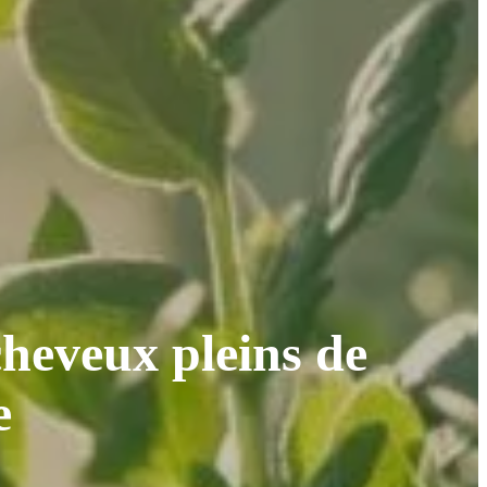
heveux pleins de
e