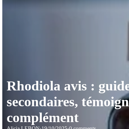
Rhodiola avis : guide
secondaires, témoign
complément
Alicia LEBON
·
19/10/2025
·
0 comments