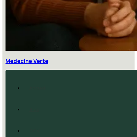
Medecine Verte
Accueil
Blog
CGV