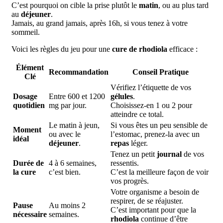
C’est pourquoi on cible la prise plutôt le
matin
, ou au plus tard
au
déjeuner
.
Jamais, au grand jamais, après 16h, si vous tenez à votre
sommeil.
Voici les règles du jeu pour une
cure de rhodiola
efficace :
Élément
Recommandation
Conseil Pratique
Clé
Vérifiez l’étiquette de vos
Dosage
Entre 600 et 1200
gélules
.
quotidien
mg par jour.
Choisissez-en 1 ou 2 pour
atteindre ce total.
Le matin à jeun,
Si vous êtes un peu sensible de
Moment
ou avec le
l’estomac, prenez-la avec un
idéal
déjeuner
.
repas
léger.
Tenez un petit
journal
de vos
Durée de
4 à 6 semaines,
ressentis.
la cure
c’est bien.
C’est la meilleure façon de voir
vos progrès.
Votre organisme a besoin de
respirer, de se réajuster.
Pause
Au moins 2
C’est important pour que la
nécessaire
semaines.
rhodiola
continue d’être