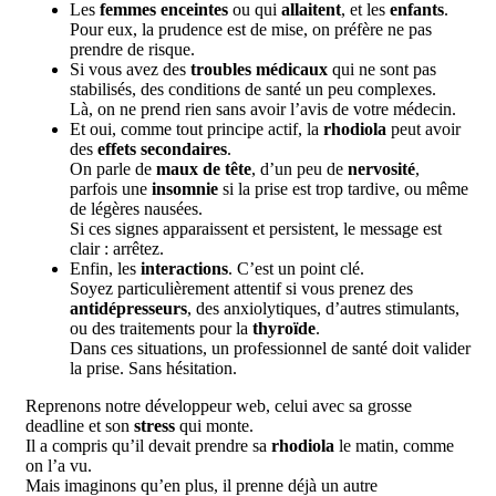
Les
femmes enceintes
ou qui
allaitent
, et les
enfants
.
Pour eux, la prudence est de mise, on préfère ne pas
prendre de risque.
Si vous avez des
troubles médicaux
qui ne sont pas
stabilisés, des conditions de santé un peu complexes.
Là, on ne prend rien sans avoir l’avis de votre médecin.
Et oui, comme tout principe actif, la
rhodiola
peut avoir
des
effets secondaires
.
On parle de
maux de tête
, d’un peu de
nervosité
,
parfois une
insomnie
si la prise est trop tardive, ou même
de légères nausées.
Si ces signes apparaissent et persistent, le message est
clair : arrêtez.
Enfin, les
interactions
. C’est un point clé.
Soyez particulièrement attentif si vous prenez des
antidépresseurs
, des anxiolytiques, d’autres stimulants,
ou des traitements pour la
thyroïde
.
Dans ces situations, un professionnel de santé doit valider
la prise. Sans hésitation.
Reprenons notre développeur web, celui avec sa grosse
deadline et son
stress
qui monte.
Il a compris qu’il devait prendre sa
rhodiola
le matin, comme
on l’a vu.
Mais imaginons qu’en plus, il prenne déjà un autre