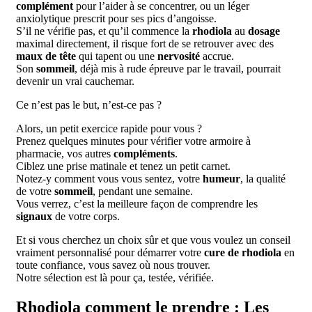
complément
pour l’aider à se concentrer, ou un léger
anxiolytique prescrit pour ses pics d’angoisse.
S’il ne vérifie pas, et qu’il commence la
rhodiola
au
dosage
maximal directement, il risque fort de se retrouver avec des
maux de tête
qui tapent ou une
nervosité
accrue.
Son
sommeil
, déjà mis à rude épreuve par le travail, pourrait
devenir un vrai cauchemar.
Ce n’est pas le but, n’est-ce pas ?
Alors, un petit exercice rapide pour vous ?
Prenez quelques minutes pour vérifier votre armoire à
pharmacie, vos autres
compléments
.
Ciblez une prise matinale et tenez un petit carnet.
Notez-y comment vous vous sentez, votre
humeur
, la qualité
de votre
sommeil
, pendant une semaine.
Vous verrez, c’est la meilleure façon de comprendre les
signaux
de votre corps.
Et si vous cherchez un choix sûr et que vous voulez un conseil
vraiment personnalisé pour démarrer votre
cure de rhodiola
en
toute confiance, vous savez où nous trouver.
Notre sélection est là pour ça, testée, vérifiée.
Rhodiola comment le prendre : Les