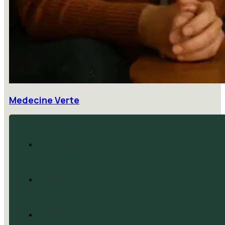
Medecine Verte
Accueil
Blog
CGV