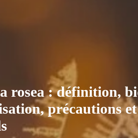
rosea : définition, bie
isation, précautions e
ls