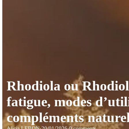
Rhodiola ou Rhodiola 
fatigue, modes d’util
compléments nature
Alicia LEBON
·
20/01/2026
·
0 comments