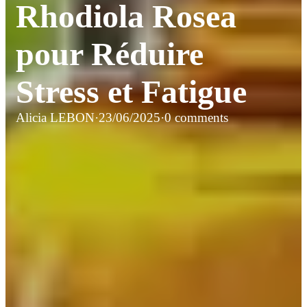
Rhodiola Rosea
pour Réduire
Stress et Fatigue
Alicia LEBON
·
23/06/2025
·
0 comments