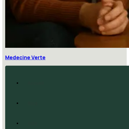
Medecine Verte
Accueil
Blog
CGV