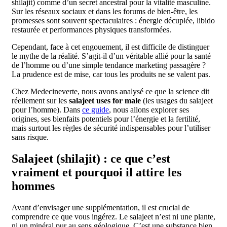
shilajit) comme d’un secret ancestral pour la vitalité masculine.
Sur les réseaux sociaux et dans les forums de bien-être, les
promesses sont souvent spectaculaires : énergie décuplée, libido
restaurée et performances physiques transformées.
Cependant, face à cet engouement, il est difficile de distinguer
le mythe de la réalité. S’agit-il d’un véritable allié pour la santé
de l’homme ou d’une simple tendance marketing passagère ?
La prudence est de mise, car tous les produits ne se valent pas.
Chez Medecineverte, nous avons analysé ce que la science dit
réellement sur les
salajeet uses for male
(les usages du salajeet
pour l’homme). Dans
ce guide
, nous allons explorer ses
origines, ses bienfaits potentiels pour l’énergie et la fertilité,
mais surtout les règles de sécurité indispensables pour l’utiliser
sans risque.
Salajeet (shilajit) : ce que c’est
vraiment et pourquoi il attire les
hommes
Avant d’envisager une supplémentation, il est crucial de
comprendre ce que vous ingérez. Le salajeet n’est ni une plante,
ni un minéral pur au sens géologique. C’est une substance bien