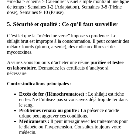
=media > schema > Calendrier visuel simple montrant une ligne
de temps : Semaines 1-2 (Adaptation), Semaines 3-8 (Pleine
dose), Semaines 9-10 (Pause).
5. Sécurité et qualité : Ce qu’il faut surveiller
C’est ici que la “médecine verte” impose sa prudence. Le
shilajit brut est impropre à la consommation. Il peut contenir des
métaux lourds (plomb, arsenic), des radicaux libres et des
mycotoxines.
Assurez-vous toujours d’acheter une résine
purifiée et testée
en laboratoire
. Demandez les certificats d’analyse si
nécessaire.
Contre-indications principales :
Excès de fer (Hémochromatose) :
Le shilajit est riche
en fer. Ne l’utilisez pas si vous avez déjà trop de fer dans
le sang.
Problèmes rénaux ou goutte :
La présence d’acide
urique peut aggraver ces conditions.
Médicaments :
Il peut interagir avec les traitements pour
le diabète ou l’hypertension. Consultez toujours votre
médecin.