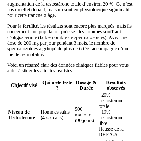
augmentation de la testostérone totale d’environ 20 %. Ce n’est
pas un effet dopant, mais un soutien physiologique significatif
pour cette tranche d’âge.
Pour la
fertilité
, les résultats sont encore plus marqués, mais ils
concernent une population précise : les hommes souffrant
d’oligospermie (faible nombre de spermatozoïdes). Avec une
dose de 200 mg par jour pendant 3 mois, le nombre de
spermatozoïdes a grimpé de plus de 60 %, accompagné d’une
meilleure mobilité.
Voici un résumé clair des données cliniques fiables pour vous
aider à situer les attentes réalistes :
Qui a été testé
Dosage &
Résultats
Objectif visé
?
Durée
observés
+20%
Testostérone
totale
500
Niveau de
Hommes sains
+19%
mg/jour
Testostérone
(45-55 ans)
Testostérone
(90 jours)
libre
Hausse de la
DHEA-S