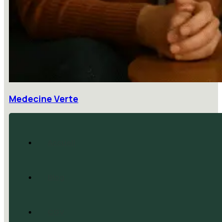
Medecine Verte
Accueil
Blog
CGV