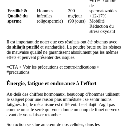
+61% Nombre
de
Fertilité &
Hommes
200
spermatozoïdes
Qualité du
infertiles
mg/jour
+12-17%
sperme
(oligospermie)
(90 jours)
Mobilité
Réduction du
stress oxydatif
Il est important de noter que ces résultats ont été obtenus avec
du
shilajit purifié
et standardisé. La poudre brute ou les résines
de mauvaise qualité ne garantissent absolument pas les mêmes
effets et peuvent présenter des risques.
=CTA > Voir les précautions et contre-indications >
#precautions
Énergie, fatigue et endurance à l’effort
Au-delà des chiffres hormonaux, beaucoup d’hommes utilisent
le salajeet pour une raison plus immédiate : se sentir moins
fatigués. Ici, le mécanisme est différent. Le shilajit n’agit pas
comme un café serré qui vous donne un coup de fouet nerveux
avant de vous laisser retomber.
Son action se situe au cœur de nos cellules, dans les