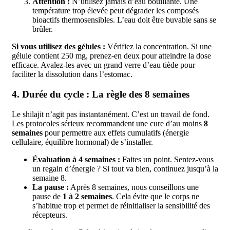
Attention :
N’utilisez jamais d’eau bouillante. Une
température trop élevée peut dégrader les composés
bioactifs thermosensibles. L’eau doit être buvable sans se
brûler.
Si vous utilisez des gélules :
Vérifiez la concentration. Si une
gélule contient 250 mg, prenez-en deux pour atteindre la dose
efficace. Avalez-les avec un grand verre d’eau tiède pour
faciliter la dissolution dans l’estomac.
4. Durée du cycle : La règle des 8 semaines
Le shilajit n’agit pas instantanément. C’est un travail de fond.
Les protocoles sérieux recommandent une cure d’au moins
8
semaines
pour permettre aux effets cumulatifs (énergie
cellulaire, équilibre hormonal) de s’installer.
Évaluation à 4 semaines :
Faites un point. Sentez-vous
un regain d’énergie ? Si tout va bien, continuez jusqu’à la
semaine 8.
La pause :
Après 8 semaines, nous conseillons une
pause de
1 à 2 semaines
. Cela évite que le corps ne
s’habitue trop et permet de réinitialiser la sensibilité des
récepteurs.