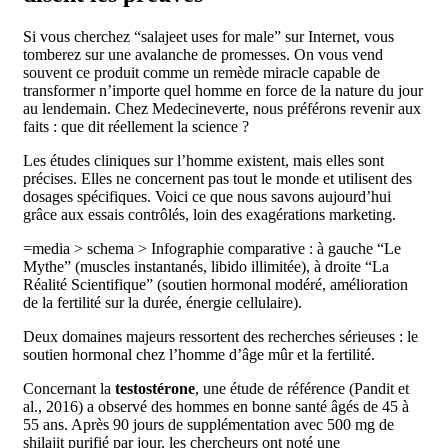
Si vous cherchez “salajeet uses for male” sur Internet, vous
tomberez sur une avalanche de promesses. On vous vend
souvent ce produit comme un remède miracle capable de
transformer n’importe quel homme en force de la nature du jour
au lendemain. Chez Medecineverte, nous préférons revenir aux
faits : que dit réellement la science ?
Les études cliniques sur l’homme existent, mais elles sont
précises. Elles ne concernent pas tout le monde et utilisent des
dosages spécifiques. Voici ce que nous savons aujourd’hui
grâce aux essais contrôlés, loin des exagérations marketing.
=media > schema > Infographie comparative : à gauche “Le
Mythe” (muscles instantanés, libido illimitée), à droite “La
Réalité Scientifique” (soutien hormonal modéré, amélioration
de la fertilité sur la durée, énergie cellulaire).
Deux domaines majeurs ressortent des recherches sérieuses : le
soutien hormonal chez l’homme d’âge mûr et la fertilité.
Concernant la
testostérone
, une étude de référence (Pandit et
al., 2016) a observé des hommes en bonne santé âgés de 45 à
55 ans. Après 90 jours de supplémentation avec 500 mg de
shilajit purifié par jour, les chercheurs ont noté une