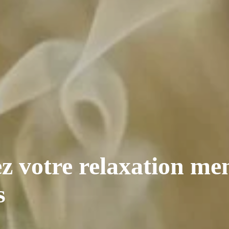
ez votre relaxation men
s