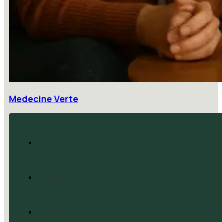
Medecine Verte
Accueil
Blog
CGV