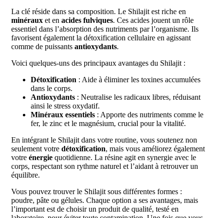
La clé réside dans sa composition. Le Shilajit est riche en
minéraux
et en
acides fulviques
. Ces acides jouent un rôle
essentiel dans l’absorption des nutriments par l’organisme. Ils
favorisent également la détoxification cellulaire en agissant
comme de puissants
antioxydants
.
Voici quelques-uns des principaux avantages du Shilajit :
Détoxification
: Aide à éliminer les toxines accumulées
dans le corps.
Antioxydants
: Neutralise les radicaux libres, réduisant
ainsi le stress oxydatif.
Minéraux essentiels
: Apporte des nutriments comme le
fer, le zinc et le magnésium, crucial pour la vitalité.
En intégrant le Shilajit dans votre routine, vous soutenez non
seulement votre
détoxification
, mais vous améliorez également
votre
énergie
quotidienne. La résine agit en synergie avec le
corps, respectant son rythme naturel et l’aidant à retrouver un
équilibre.
Vous pouvez trouver le Shilajit sous différentes formes :
poudre, pâte ou gélules. Chaque option a ses avantages, mais
l’important est de choisir un produit de qualité, testé en
laboratoire, pour éviter toute contamination. Une fois que vous