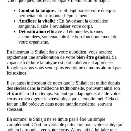
Voici quelques-uns des principaux bienfaits du Shilajit :
Combat la fatigue
: Le Shilajit booste votre énergie,
permettant de surmonter l’épuisement.
Améliore la vitalité
: En favorisant la circulation
sanguine, il aide à revitaliser votre corps.
Détoxification efficace
: Il élimine les toxines
accumulées, soutenant ainsi le bon fonctionnement de
votre organisme.
En intégrant le Shilajit dans votre quotidien, vous noterez
rapidement une amélioration de votre
bien-être général
. Sa
capacité à réduire la fatigue est particulièrement appréciée.
Imaginez-vous vous sentir plus énergique et moins alourdi par
les toxines !
Il est aussi intéressant de noter que le Shilajit est utilisé depuis
des siècles dans la médecine traditionnelle, prouvant ainsi son
efficacité au fil du temps. En tant qu’adaptogène, il aide votre
corps à mieux gérer le
stress
physique et émotionnel. Cela en
fait un allié précieux dans notre monde moderne, souvent
stressant.
En somme, le Shilajit ne se limite pas à être un simple
complément. C’est un véritable partenaire pour votre santé, qui
agit en harmonie avec votre corps. Alors, prêt à lui faire une