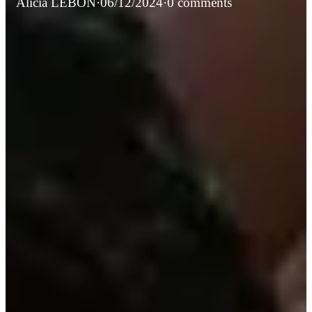
Alicia LEBON
·
06/12/2024
·
0 comments