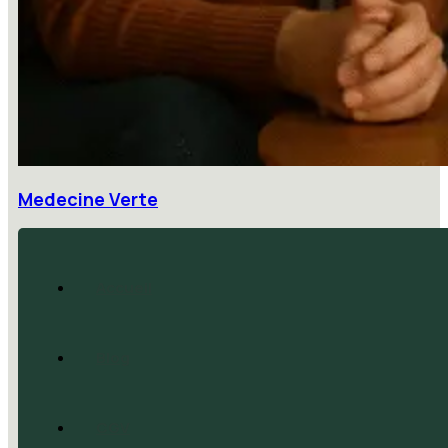
Medecine Verte
Accueil
Blog
CGV