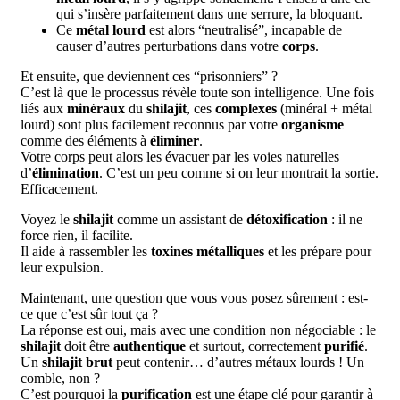
qui s’insère parfaitement dans une serrure, la bloquant.
Ce
métal lourd
est alors “neutralisé”, incapable de
causer d’autres perturbations dans votre
corps
.
Et ensuite, que deviennent ces “prisonniers” ?
C’est là que le processus révèle toute son intelligence. Une fois
liés aux
minéraux
du
shilajit
, ces
complexes
(minéral + métal
lourd) sont plus facilement reconnus par votre
organisme
comme des éléments à
éliminer
.
Votre corps peut alors les évacuer par les voies naturelles
d’
élimination
. C’est un peu comme si on leur montrait la sortie.
Efficacement.
Voyez le
shilajit
comme un assistant de
détoxification
: il ne
force rien, il facilite.
Il aide à rassembler les
toxines métalliques
et les prépare pour
leur expulsion.
Maintenant, une question que vous vous posez sûrement : est-
ce que c’est sûr tout ça ?
La réponse est oui, mais avec une condition non négociable : le
shilajit
doit être
authentique
et surtout, correctement
purifié
.
Un
shilajit brut
peut contenir… d’autres métaux lourds ! Un
comble, non ?
C’est pourquoi la
purification
est une étape clé pour garantir à