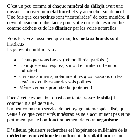
C’est un peu comme si chaque
minéral
du
shilajit
avait une
mission : trouver un
métal lourd
et s’y accrocher solidement.
Une fois que ces
toxines
sont “neutralisées” de cette manière, il
devient beaucoup plus facile pour votre corps de les identifier
comme déchets et de les
éliminer
par les voies naturelles.
Vous le savez aussi bien que moi, les
métaux lourds
sont
insidieux.
Ils peuvent s’infiltrer via :
L’eau que vous buvez (même filtrée, parfois !)
L’air que vous respirez, surtout en milieu urbain ou
industriel
Certains aliments, notamment les gros poissons ou les
végétaux cultivés sur des sols pollués
Même certains produits du quotidien !
Face à cette exposition quasi constante, voyez le
shilajit
comme un allié de taille.
Un peu comme un service de nettoyage interne spécialisé, qui
veille à ce que ces invités indésirables ne s’accumulent pas et ne
perturbent pas le bon fonctionnement de votre
organisme
.
D’ailleurs, plusieurs recherches et l’expérience millénaire de la
médecine ayurvédique
le confirment : le
shilajit pur
est un