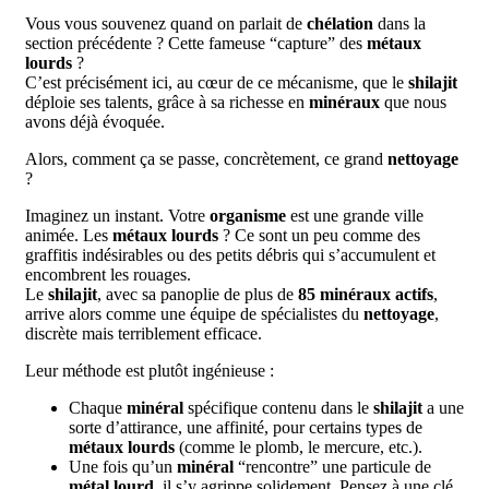
Vous vous souvenez quand on parlait de
chélation
dans la
section précédente ? Cette fameuse “capture” des
métaux
lourds
?
C’est précisément ici, au cœur de ce mécanisme, que le
shilajit
déploie ses talents, grâce à sa richesse en
minéraux
que nous
avons déjà évoquée.
Alors, comment ça se passe, concrètement, ce grand
nettoyage
?
Imaginez un instant. Votre
organisme
est une grande ville
animée. Les
métaux lourds
? Ce sont un peu comme des
graffitis indésirables ou des petits débris qui s’accumulent et
encombrent les rouages.
Le
shilajit
, avec sa panoplie de plus de
85 minéraux actifs
,
arrive alors comme une équipe de spécialistes du
nettoyage
,
discrète mais terriblement efficace.
Leur méthode est plutôt ingénieuse :
Chaque
minéral
spécifique contenu dans le
shilajit
a une
sorte d’attirance, une affinité, pour certains types de
métaux lourds
(comme le plomb, le mercure, etc.).
Une fois qu’un
minéral
“rencontre” une particule de
métal lourd
, il s’y agrippe solidement. Pensez à une clé