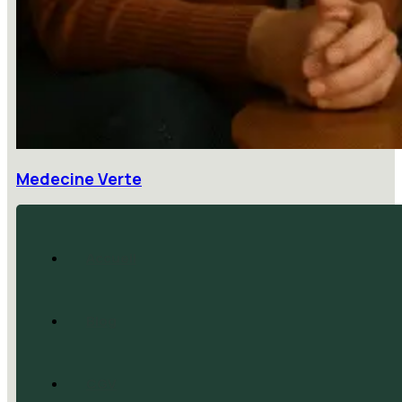
Medecine Verte
Accueil
Blog
CGV