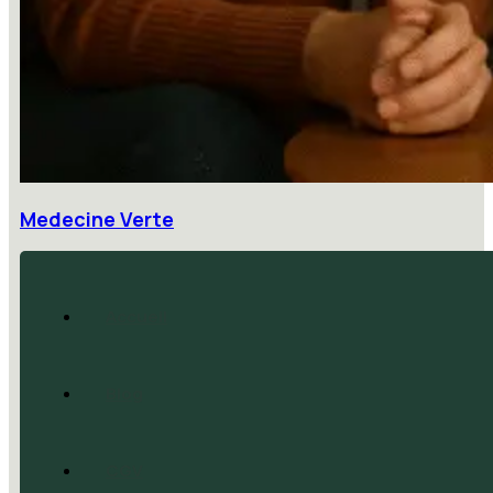
Medecine Verte
Accueil
Blog
CGV