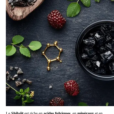
Le
Shilajit
est riche en
acides fulviques
, en
minéraux
et en