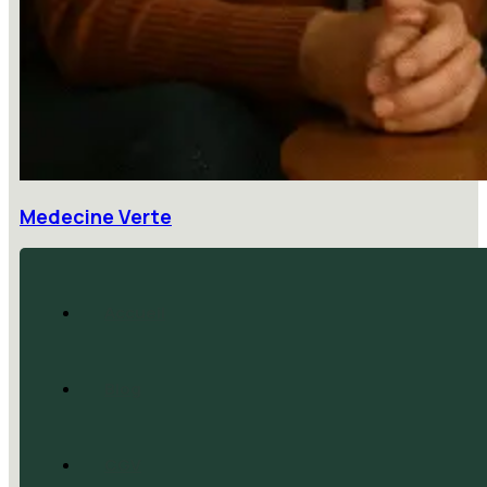
Medecine Verte
Accueil
Blog
CGV