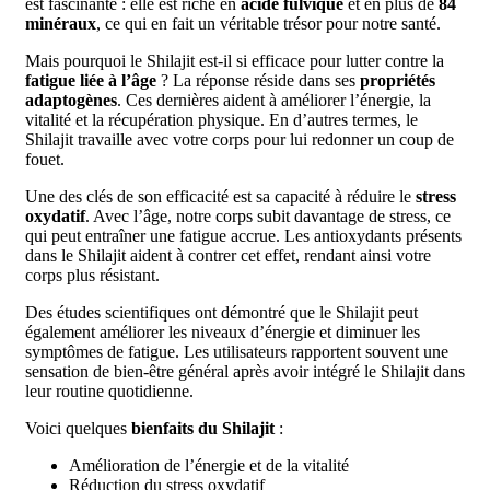
est fascinante : elle est riche en
acide fulvique
et en plus de
84
minéraux
, ce qui en fait un véritable trésor pour notre santé.
Mais pourquoi le Shilajit est-il si efficace pour lutter contre la
fatigue liée à l’âge
? La réponse réside dans ses
propriétés
adaptogènes
. Ces dernières aident à améliorer l’énergie, la
vitalité et la récupération physique. En d’autres termes, le
Shilajit travaille avec votre corps pour lui redonner un coup de
fouet.
Une des clés de son efficacité est sa capacité à réduire le
stress
oxydatif
. Avec l’âge, notre corps subit davantage de stress, ce
qui peut entraîner une fatigue accrue. Les antioxydants présents
dans le Shilajit aident à contrer cet effet, rendant ainsi votre
corps plus résistant.
Des études scientifiques ont démontré que le Shilajit peut
également améliorer les niveaux d’énergie et diminuer les
symptômes de fatigue. Les utilisateurs rapportent souvent une
sensation de bien-être général après avoir intégré le Shilajit dans
leur routine quotidienne.
Voici quelques
bienfaits du Shilajit
:
Amélioration de l’énergie et de la vitalité
Réduction du stress oxydatif