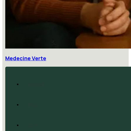
Medecine Verte
Accueil
Blog
CGV