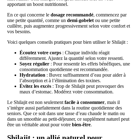
apportant un boost nutritionnel.
En ce qui concerne le
dosage recommandé
, commencez par
une petite quantité, comme un
demi-gobelet
ou une petite
cuillère, puis augmentez progressivement selon votre confort et
vos besoins.
Voici quelques conseils pratiques pour bien utiliser le Shilajit :
Écoutez votre corps
: Chaque individu réagit
différemment. Ajustez la quantité selon votre ressenti.
Soyez régulier
: Pour ressentir les effets bénéfiques, une
consommation quotidienne est recommandée.
Hydratation
: Buvez suffisamment d’eau pour aider à
l’absorption et à l’élimination des toxines.
Évitez les excès
: Trop de Shilajit peut provoquer des
maux d’estomac. Modérez votre consommation.
Le Shilajit est non seulement
facile à consommer
, mais il
s’intègre aussi parfaitement dans la routine quotidienne des
seniors. Que ce soit dans une tasse d’eau chaude le matin ou
dans un smoothie au petit-déjeuner, ce supplément naturel peut
être un véritable atout pour votre
bien-être
.
Shilajit : un allié naturel pour