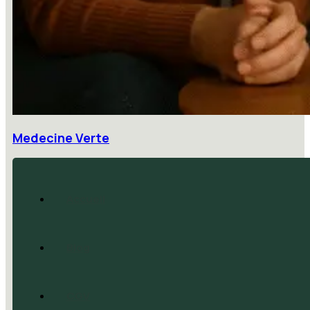
Medecine Verte
Accueil
Blog
CGV