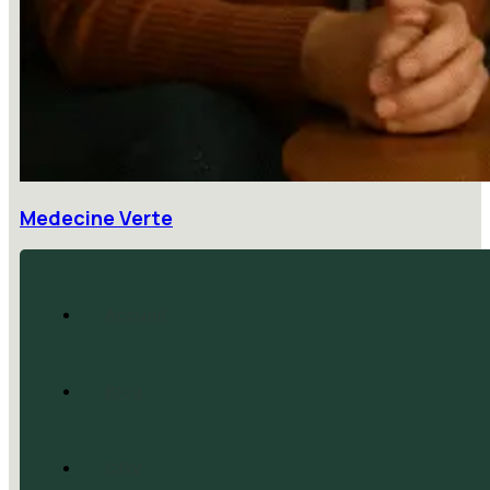
Medecine Verte
Accueil
Blog
CGV