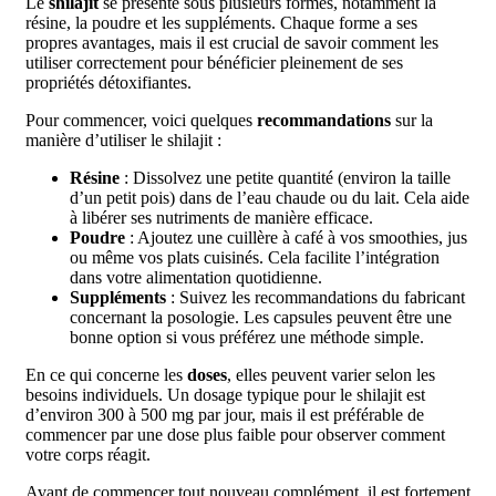
Le
shilajit
se présente sous plusieurs formes, notamment la
résine, la poudre et les suppléments. Chaque forme a ses
propres avantages, mais il est crucial de savoir comment les
utiliser correctement pour bénéficier pleinement de ses
propriétés détoxifiantes.
Pour commencer, voici quelques
recommandations
sur la
manière d’utiliser le shilajit :
Résine
: Dissolvez une petite quantité (environ la taille
d’un petit pois) dans de l’eau chaude ou du lait. Cela aide
à libérer ses nutriments de manière efficace.
Poudre
: Ajoutez une cuillère à café à vos smoothies, jus
ou même vos plats cuisinés. Cela facilite l’intégration
dans votre alimentation quotidienne.
Suppléments
: Suivez les recommandations du fabricant
concernant la posologie. Les capsules peuvent être une
bonne option si vous préférez une méthode simple.
En ce qui concerne les
doses
, elles peuvent varier selon les
besoins individuels. Un dosage typique pour le shilajit est
d’environ 300 à 500 mg par jour, mais il est préférable de
commencer par une dose plus faible pour observer comment
votre corps réagit.
Avant de commencer tout nouveau complément, il est fortement