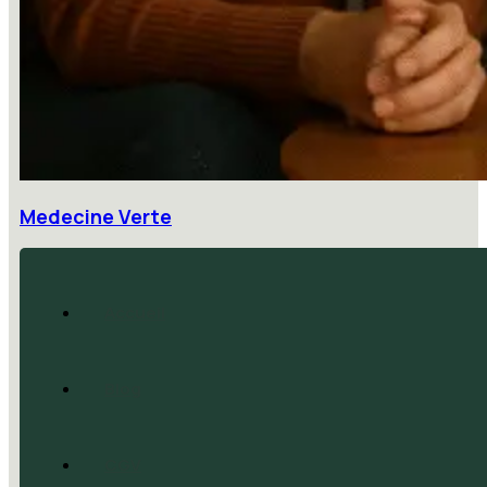
Medecine Verte
Accueil
Blog
CGV