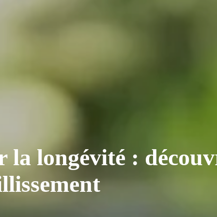
r la longévité : découvr
illissement