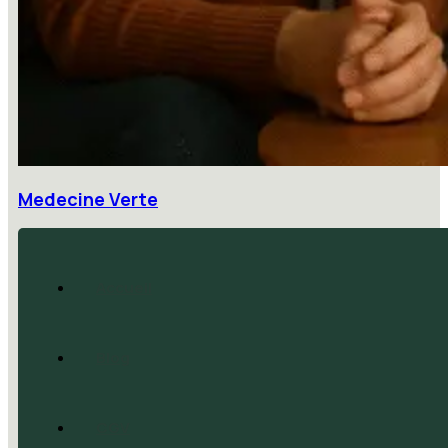
Medecine Verte
Accueil
Blog
CGV