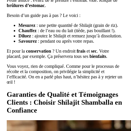
Petite astuce : évitez de le prendre l’estomac vide. Risque de
brûlures d’estomac
.
Besoin d’un guide pas à pas ? Le voici :
Mesurez
: une petite quantité de Shilajit (grain de riz).
Chauffez
: de l’eau ou du lait (tiède, pas bouillant !).
Diluez
: ajoutez le Shilajit et remuez jusqu’à dissolution.
Savourez
: pendant ou après votre repas.
Et pour la
conservation
? Un endroit
frais
et
sec
. Votre
placard, par exemple. Ça préservera tous ses
bienfaits
.
Vous voyez, rien de compliqué. Comme pour le processus de
récolte et la composition, on privilégie la simplicité et
l’efficacité. On en a parlé plus haut, n’hésitez pas à y rejeter un
œil !
Garanties de Qualité et Témoignages
Clients : Choisir Shilajit Shamballa en
Confiance