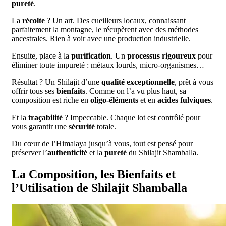
pureté
.
La
récolte
? Un art. Des cueilleurs locaux, connaissant
parfaitement la montagne, le récupèrent avec des méthodes
ancestrales. Rien à voir avec une production industrielle.
Ensuite, place à la
purification
. Un
processus rigoureux
pour
éliminer toute impureté : métaux lourds, micro-organismes…
Résultat ? Un Shilajit d’une
qualité exceptionnelle
, prêt à vous
offrir tous ses
bienfaits
. Comme on l’a vu plus haut, sa
composition est riche en
oligo-éléments
et en
acides fulviques
.
Et la
traçabilité
? Impeccable. Chaque lot est contrôlé pour
vous garantir une
sécurité
totale.
Du cœur de l’Himalaya jusqu’à vous, tout est pensé pour
préserver l’
authenticité
et la
pureté
du Shilajit Shamballa.
La Composition, les Bienfaits et
l’Utilisation de Shilajit Shamballa