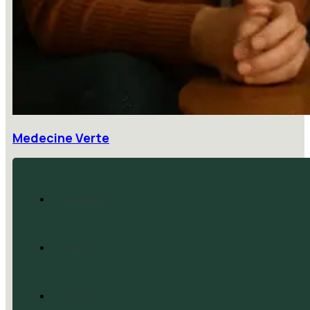
Medecine Verte
Accueil
Blog
CGV