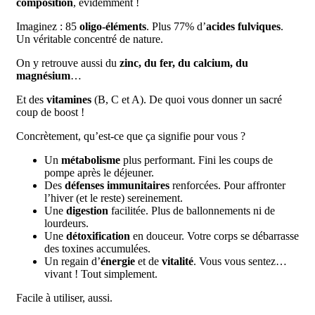
composition
, évidemment !
Imaginez : 85
oligo-éléments
. Plus 77% d’
acides fulviques
.
Un véritable concentré de nature.
On y retrouve aussi du
zinc, du fer, du calcium, du
magnésium
…
Et des
vitamines
(B, C et A). De quoi vous donner un sacré
coup de boost !
Concrètement, qu’est-ce que ça signifie pour vous ?
Un
métabolisme
plus performant. Fini les coups de
pompe après le déjeuner.
Des
défenses immunitaires
renforcées. Pour affronter
l’hiver (et le reste) sereinement.
Une
digestion
facilitée. Plus de ballonnements ni de
lourdeurs.
Une
détoxification
en douceur. Votre corps se débarrasse
des toxines accumulées.
Un regain d’
énergie
et de
vitalité
. Vous vous sentez…
vivant ! Tout simplement.
Facile à utiliser, aussi.