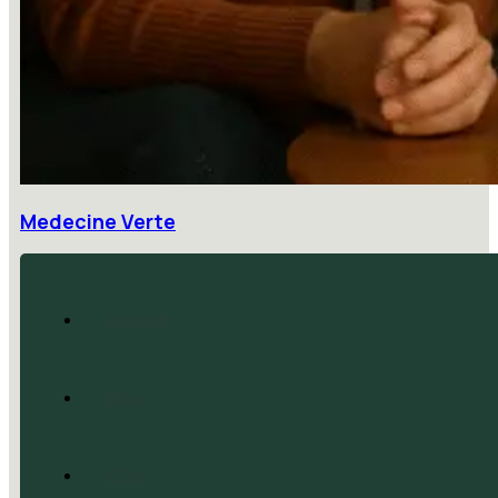
Medecine Verte
Accueil
Blog
CGV