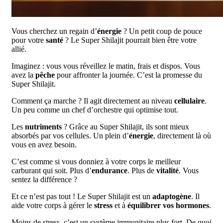
Vous cherchez un regain d’
énergie
? Un petit coup de pouce
pour votre
santé
? Le Super Shilajit pourrait bien être votre
allié.
Imaginez : vous vous réveillez le matin, frais et dispos. Vous
avez la
pêche
pour affronter la journée. C’est la promesse du
Super Shilajit.
Comment ça marche ? Il agit directement au niveau
cellulaire
.
Un peu comme un chef d’orchestre qui optimise tout.
Les
nutriments
? Grâce au Super Shilajit, ils sont mieux
absorbés par vos cellules. Un plein d’
énergie
, directement là où
vous en avez besoin.
C’est comme si vous donniez à votre corps le meilleur
carburant qui soit. Plus d’
endurance
. Plus de
vitalité
. Vous
sentez la différence ?
Et ce n’est pas tout ! Le Super Shilajit est un
adaptogène
. Il
aide votre corps à gérer le
stress
et à
équilibrer vos hormones
.
Moins de stress, c’est un système immunitaire plus fort. De quoi