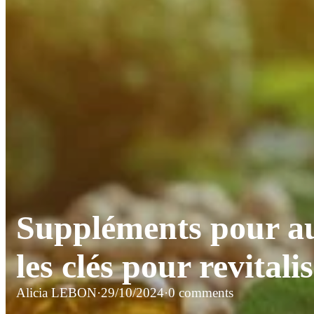
Suppléments pour aug
les clés pour revitali
Alicia LEBON
·
29/10/2024
·
0 comments