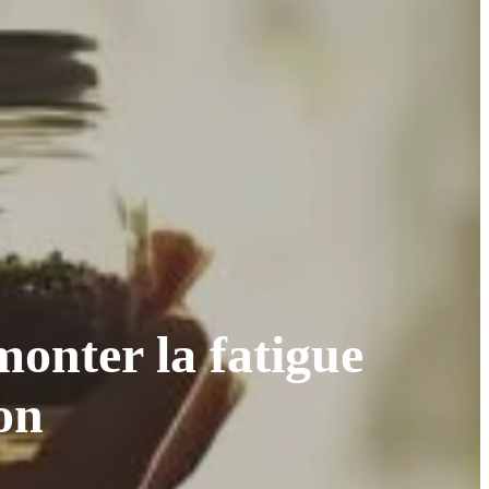
monter la fatigue
ion