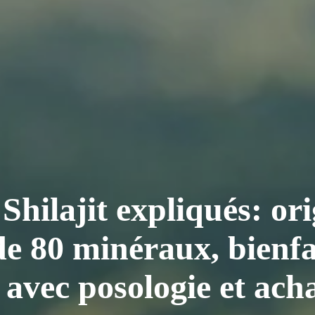
 Shilajit expliqués: or
de 80 minéraux, bienfa
é avec posologie et acha