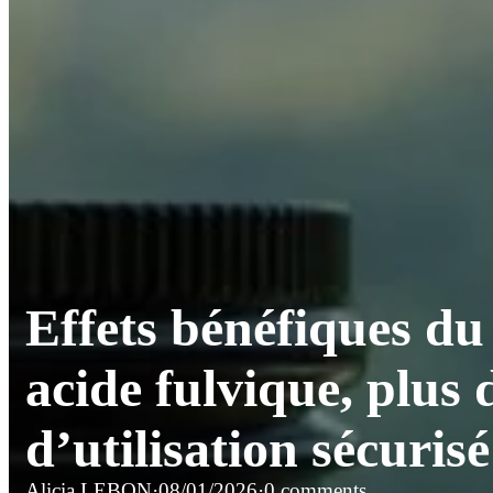
Effets bénéfiques du
acide fulvique, plus 
d’utilisation sécuris
Alicia LEBON
·
08/01/2026
·
0 comments