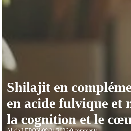
Shilajit en compléme
en acide fulvique et 
la cognition et le cœ
Alicia LEBON
·
08/01/2026
·
0 comments