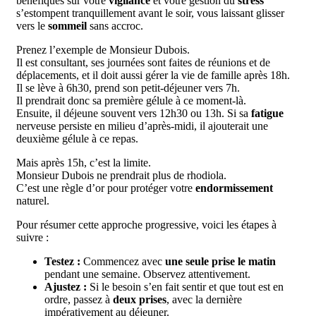
bénéfiques sur votre
vigilance
et votre gestion du
stress
s’estompent tranquillement avant le soir, vous laissant glisser
vers le
sommeil
sans accroc.
Prenez l’exemple de Monsieur Dubois.
Il est consultant, ses journées sont faites de réunions et de
déplacements, et il doit aussi gérer la vie de famille après 18h.
Il se lève à 6h30, prend son petit-déjeuner vers 7h.
Il prendrait donc sa première gélule à ce moment-là.
Ensuite, il déjeune souvent vers 12h30 ou 13h. Si sa
fatigue
nerveuse persiste en milieu d’après-midi, il ajouterait une
deuxième gélule à ce repas.
Mais après 15h, c’est la limite.
Monsieur Dubois ne prendrait plus de rhodiola.
C’est une règle d’or pour protéger votre
endormissement
naturel.
Pour résumer cette approche progressive, voici les étapes à
suivre :
Testez :
Commencez avec
une seule prise le matin
pendant une semaine. Observez attentivement.
Ajustez :
Si le besoin s’en fait sentir et que tout est en
ordre, passez à
deux prises
, avec la dernière
impérativement au déjeuner.