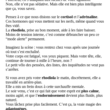
Non, elle n’est pas sédative. Mais elle est bien plus intelligente
que ça, vous savez.
Pensez à ce que nous disions sur le
cortisol
et l’
adrénaline
.
Ces hormones qui vous mettent sur les nerfs, même quand vous
êtes vidé.
La
rhodiola
, prise au bon moment, aide à les faire baisser.
Moins de tension interne, c’est comme débrancher un peu ce
“mode alerte” permanent.
Imaginez la scène : vous rentrez chez vous après une journée
où tout s’est enchaîné.
Votre corps est fatigué, vos yeux piquent. Mais votre tête, elle,
continue de tourner à mille à l’heure, non ?
Le petit vélo des pensées, des listes, des inquiétudes ne veut pas
s’arrêter.
Si vous avez pris votre
rhodiola
le matin, discrètement, elle a
travaillé en arrière-plan.
Elle a mis un frein doux à cette surchauffe mentale.
Le soir venu, c’est ce qui fait que votre esprit est
plus calme
,
moins agité, et que l’
endormissement
devient plus fluide, plus
naturel.
Vous lâchez prise plus facilement. C’est ça, la vraie magie des
adaptogènes
.