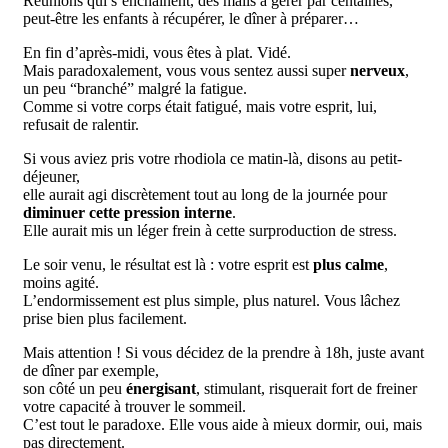
Réunions qui s’enchaînent, des mails à gérer par centaines,
peut-être les enfants à récupérer, le dîner à préparer…
En fin d’après-midi, vous êtes à plat. Vidé.
Mais paradoxalement, vous vous sentez aussi super
nerveux
,
un peu “branché” malgré la fatigue.
Comme si votre corps était fatigué, mais votre esprit, lui,
refusait de ralentir.
Si vous aviez pris votre rhodiola ce matin-là, disons au petit-
déjeuner,
elle aurait agi discrètement tout au long de la journée pour
diminuer cette pression interne
.
Elle aurait mis un léger frein à cette surproduction de stress.
Le soir venu, le résultat est là : votre esprit est
plus calme
,
moins agité.
L’endormissement est plus simple, plus naturel. Vous lâchez
prise bien plus facilement.
Mais attention ! Si vous décidez de la prendre à 18h, juste avant
de dîner par exemple,
son côté un peu
énergisant
, stimulant, risquerait fort de freiner
votre capacité à trouver le sommeil.
C’est tout le paradoxe. Elle vous aide à mieux dormir, oui, mais
pas directement.