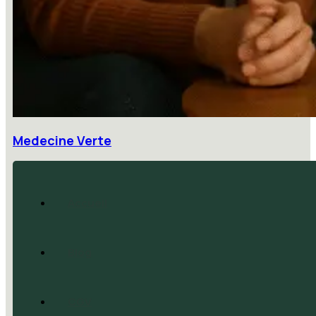
Medecine Verte
Accueil
Blog
CGV