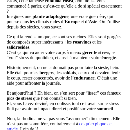
Alors, cette fameuse
rhodiola rosea
, dont nous avons
commencé à parler, qu’est-ce qu’elle a de si spécial exactement
?
Imaginez une
plante adaptogène
, une vraie guerrière, qui
pousse dans les climats rudes d’
Europe
et d’
Asie
. On l’utilise
depuis des siècles, vous savez.
Ce qui la rend si unique, ce sont ses racines. Elles sont gorgées
de composés super intéressants : les
rosavines
et les
salidrosides
.
C’est ça qui va aider votre corps à mieux
gérer le stress
, le
“vrai” stress du quotidien, et aussi à maintenir votre
énergie
.
Historiquement, on ne la donnait pas pour faire la sieste, hein.
Elle était pour les
bergers
, les
soldats
, ceux qui devaient tenir
le coup, rester concentrés, avoir de l’
endurance
. C’était une
aide pour affronter la journée.
Et aujourd’hui ? Eh bien, on s’en sert pour “lisser” ces fameux
pics de stress
que l’on connaît si bien.
Et, vous l’avez deviné, en coulisse, tout ce travail sur le stress
finit par avoir un impact direct et positif sur votre
sommeil
.
Non, la rhodiola ne va pas vous “assommer” directement. Elle
n’est pas un somnifère, contrairement à
ce qu’explique cet
article
. Loin de là.