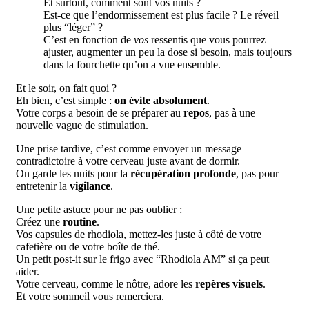
Et surtout, comment sont vos nuits ?
Est-ce que l’endormissement est plus facile ? Le réveil
plus “léger” ?
C’est en fonction de
vos
ressentis que vous pourrez
ajuster, augmenter un peu la dose si besoin, mais toujours
dans la fourchette qu’on a vue ensemble.
Et le soir, on fait quoi ?
Eh bien, c’est simple :
on évite absolument
.
Votre corps a besoin de se préparer au
repos
, pas à une
nouvelle vague de stimulation.
Une prise tardive, c’est comme envoyer un message
contradictoire à votre cerveau juste avant de dormir.
On garde les nuits pour la
récupération profonde
, pas pour
entretenir la
vigilance
.
Une petite astuce pour ne pas oublier :
Créez une
routine
.
Vos capsules de rhodiola, mettez-les juste à côté de votre
cafetière ou de votre boîte de thé.
Un petit post-it sur le frigo avec “Rhodiola AM” si ça peut
aider.
Votre cerveau, comme le nôtre, adore les
repères visuels
.
Et votre sommeil vous remerciera.