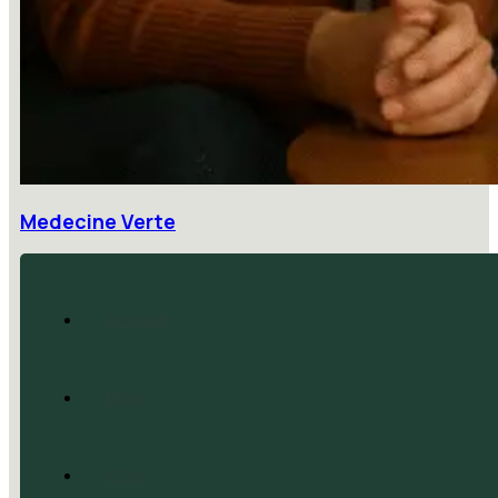
Medecine Verte
Accueil
Blog
CGV