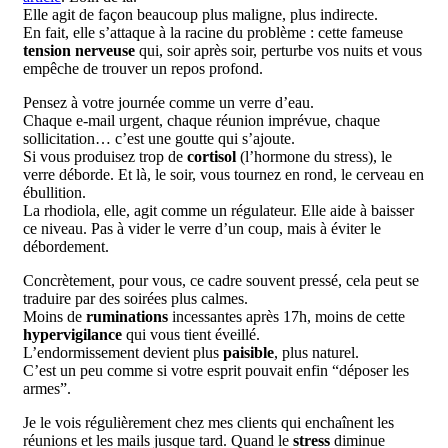
Elle agit de façon beaucoup plus maligne, plus indirecte.
En fait, elle s’attaque à la racine du problème : cette fameuse
tension nerveuse
qui, soir après soir, perturbe vos nuits et vous
empêche de trouver un repos profond.
Pensez à votre journée comme un verre d’eau.
Chaque e-mail urgent, chaque réunion imprévue, chaque
sollicitation… c’est une goutte qui s’ajoute.
Si vous produisez trop de
cortisol
(l’hormone du stress), le
verre déborde. Et là, le soir, vous tournez en rond, le cerveau en
ébullition.
La rhodiola, elle, agit comme un régulateur. Elle aide à baisser
ce niveau. Pas à vider le verre d’un coup, mais à éviter le
débordement.
Concrètement, pour vous, ce cadre souvent pressé, cela peut se
traduire par des soirées plus calmes.
Moins de
ruminations
incessantes après 17h, moins de cette
hypervigilance
qui vous tient éveillé.
L’endormissement devient plus
paisible
, plus naturel.
C’est un peu comme si votre esprit pouvait enfin “déposer les
armes”.
Je le vois régulièrement chez mes clients qui enchaînent les
réunions et les mails jusque tard. Quand le
stress
diminue