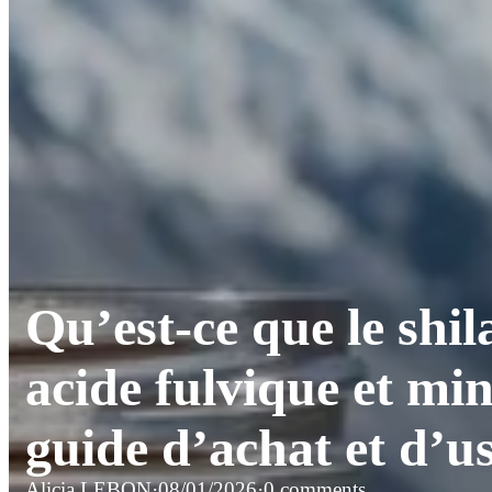
Qu’est-ce que le shi
acide fulvique et min
guide d’achat et d’u
Alicia LEBON
·
08/01/2026
·
0 comments