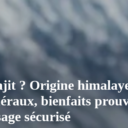
lajit ? Origine himala
éraux, bienfaits prouv
sage sécurisé