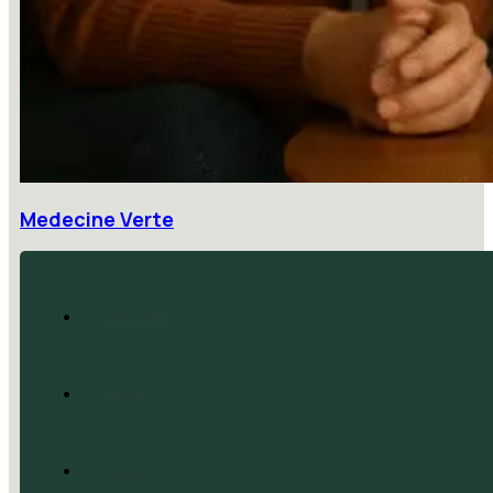
Medecine Verte
Accueil
Blog
CGV