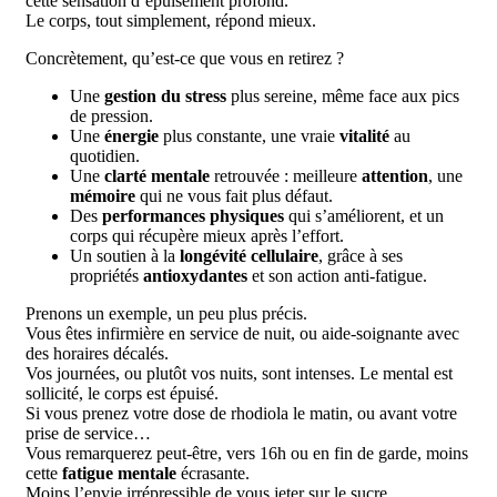
cette sensation d’épuisement profond.
Le corps, tout simplement, répond mieux.
Concrètement, qu’est-ce que vous en retirez ?
Une
gestion du stress
plus sereine, même face aux pics
de pression.
Une
énergie
plus constante, une vraie
vitalité
au
quotidien.
Une
clarté mentale
retrouvée : meilleure
attention
, une
mémoire
qui ne vous fait plus défaut.
Des
performances physiques
qui s’améliorent, et un
corps qui récupère mieux après l’effort.
Un soutien à la
longévité cellulaire
, grâce à ses
propriétés
antioxydantes
et son action anti-fatigue.
Prenons un exemple, un peu plus précis.
Vous êtes infirmière en service de nuit, ou aide-soignante avec
des horaires décalés.
Vos journées, ou plutôt vos nuits, sont intenses. Le mental est
sollicité, le corps est épuisé.
Si vous prenez votre dose de rhodiola le matin, ou avant votre
prise de service…
Vous remarquerez peut-être, vers 16h ou en fin de garde, moins
cette
fatigue mentale
écrasante.
Moins l’envie irrépressible de vous jeter sur le sucre.