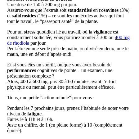
Une dose de 150 à 200 mg par jour.
Assurez-vous que l’extrait soit
standardisé
en
rosavines
(3%)
et
salidrosides
(1%) – ce sont les molécules actives qui font
tout le travail, le “passeport santé” de la plante.
Pour un
stress
quotidien lié au travail, où la
vigilance
est
constamment sollicitée, vous pourriez monter à 300 ou
400 mg
de rhodiola
par jour.
Peut-être en une seule prise le matin, ou divisé en deux, une le
matin, une en début d’après-midi.
Et si vous êtes un sportif, ou que vous avez besoin de
performances
cognitives de pointe – un examen, une
présentation complexe ?
Alors, 400 à 600 mg, pris 30 à 60 minutes avant l’effort
physique ou mental, peut être particulièrement efficace.
Tiens, une petite “action minute” pour vous :
Pendant les 7 prochains jours, prenez l’habitude de noter votre
niveau de
fatigue
.
Faites-le à 11h et à 16h.
Juste un chiffre, de 1 (en pleine forme) à 10 (complètement
épuisé).