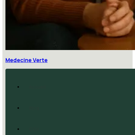
Medecine Verte
Accueil
Blog
CGV