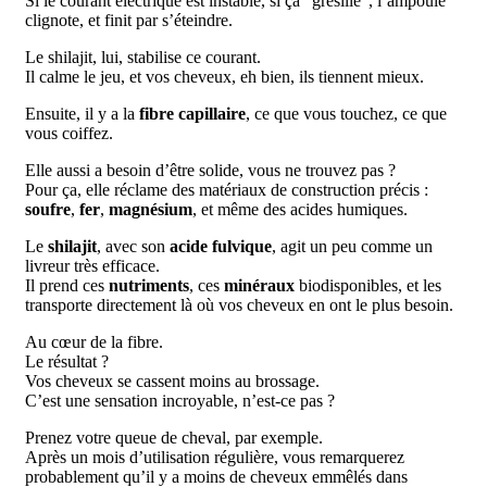
Si le courant électrique est instable, si ça “grésille”, l’ampoule
clignote, et finit par s’éteindre.
Le shilajit, lui, stabilise ce courant.
Il calme le jeu, et vos cheveux, eh bien, ils tiennent mieux.
Ensuite, il y a la
fibre capillaire
, ce que vous touchez, ce que
vous coiffez.
Elle aussi a besoin d’être solide, vous ne trouvez pas ?
Pour ça, elle réclame des matériaux de construction précis :
soufre
,
fer
,
magnésium
, et même des acides humiques.
Le
shilajit
, avec son
acide fulvique
, agit un peu comme un
livreur très efficace.
Il prend ces
nutriments
, ces
minéraux
biodisponibles, et les
transporte directement là où vos cheveux en ont le plus besoin.
Au cœur de la fibre.
Le résultat ?
Vos cheveux se cassent moins au brossage.
C’est une sensation incroyable, n’est-ce pas ?
Prenez votre queue de cheval, par exemple.
Après un mois d’utilisation régulière, vous remarquerez
probablement qu’il y a moins de cheveux emmêlés dans