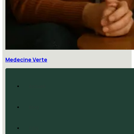
Medecine Verte
Accueil
Blog
CGV