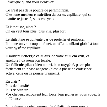
l’élastique quand vous l’enlevez.
Ce n’est pas de la poudre de perlimpinpin.
C’est une
meilleure nutrition
du cortex capillaire, qui se
manifeste juste là, sous vos yeux.
Et la
pousse
, alors ?
On en veut tous plus, plus vite, plus fort.
Le shilajit ne se contente pas de protéger et renforcer.
Il donne un vrai coup de fouet, un
effet tonifiant
global à tout
votre système capillaire.
Il soutient l’
énergie cellulaire
de votre
cuir chevelu
, et
améliore l’oxygénation locale.
Un
follicule pileux
bien nourri, bien oxygéné, passe plus
facilement en phase anagène (c’est la phase de croissance
active, celle où ça pousse vraiment).
En clair ?
Plus de
densité
.
Plus de
vitalité
.
Vos cheveux retrouvent leur force, leur jeunesse, vous voyez la
différence.
Pour résumer, voici comment le shilajit agit pour vous :