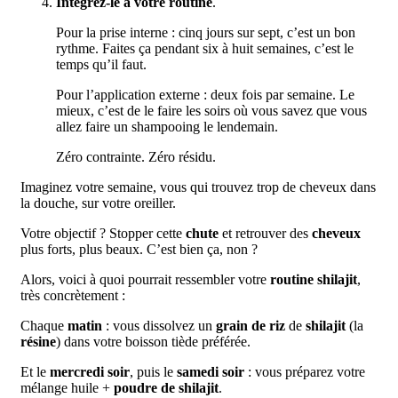
Intégrez-le à votre routine
.
Pour la prise interne : cinq jours sur sept, c’est un bon
rythme. Faites ça pendant six à huit semaines, c’est le
temps qu’il faut.
Pour l’application externe : deux fois par semaine. Le
mieux, c’est de le faire les soirs où vous savez que vous
allez faire un shampooing le lendemain.
Zéro contrainte. Zéro résidu.
Imaginez votre semaine, vous qui trouvez trop de cheveux dans
la douche, sur votre oreiller.
Votre objectif ? Stopper cette
chute
et retrouver des
cheveux
plus forts, plus beaux. C’est bien ça, non ?
Alors, voici à quoi pourrait ressembler votre
routine shilajit
,
très concrètement :
Chaque
matin
: vous dissolvez un
grain de riz
de
shilajit
(la
résine
) dans votre boisson tiède préférée.
Et le
mercredi soir
, puis le
samedi soir
: vous préparez votre
mélange huile +
poudre de shilajit
.