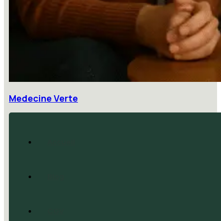
Medecine Verte
Accueil
Blog
CGV