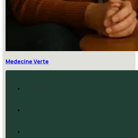
Medecine Verte
Accueil
Blog
CGV