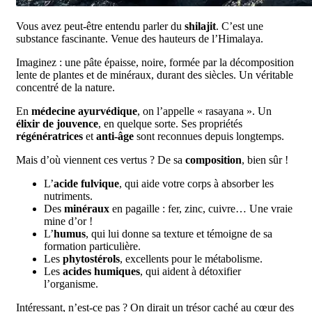
Vous avez peut-être entendu parler du
shilajit
. C’est une
substance fascinante. Venue des hauteurs de l’Himalaya.
Imaginez : une pâte épaisse, noire, formée par la décomposition
lente de plantes et de minéraux, durant des siècles. Un véritable
concentré de la nature.
En
médecine ayurvédique
, on l’appelle « rasayana ». Un
élixir de jouvence
, en quelque sorte. Ses propriétés
régénératrices
et
anti-âge
sont reconnues depuis longtemps.
Mais d’où viennent ces vertus ? De sa
composition
, bien sûr !
L’
acide fulvique
, qui aide votre corps à absorber les
nutriments.
Des
minéraux
en pagaille : fer, zinc, cuivre… Une vraie
mine d’or !
L’
humus
, qui lui donne sa texture et témoigne de sa
formation particulière.
Les
phytostérols
, excellents pour le métabolisme.
Les
acides humiques
, qui aident à détoxifier
l’organisme.
Intéressant, n’est-ce pas ? On dirait un trésor caché au cœur des