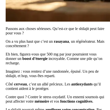
Passons aux choses sérieuses. Qu’est-ce que le shilajit peut faire
pour vous ?
On a vu plus haut que c’est un
rasayana
, un régénérateur. Mais
concrètement ?
Eh bien, figurez-vous que 500 mg par jour pourraient vous
donner un
boost d’énergie
incroyable. Comme une pile qu’on
recharge.
Imaginez : vous rentrez d’une randonnée, épuisé. Un peu de
shilajit, et hop, vous êtes reparti.
Côté
cerveau
, c’est un allié précieux. Les
antioxydants
qu’il
contient aident à le protéger.
Contre quoi ? Contre le stress oxydatif. Un ennemi sournois qui
peut affecter votre
mémoire
et vos
fonctions cognitives
.
Le shilajit pourrait même
améliorer votre concentration
. Pas