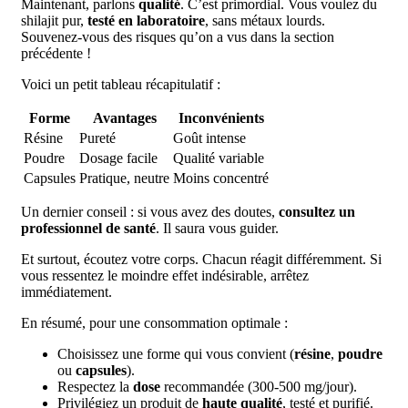
Maintenant, parlons
qualité
. C’est primordial. Vous voulez du
shilajit pur,
testé en laboratoire
, sans métaux lourds.
Souvenez-vous des risques qu’on a vus dans la section
précédente !
Voici un petit tableau récapitulatif :
Forme
Avantages
Inconvénients
Résine
Pureté
Goût intense
Poudre
Dosage facile
Qualité variable
Capsules
Pratique, neutre
Moins concentré
Un dernier conseil : si vous avez des doutes,
consultez un
professionnel de santé
. Il saura vous guider.
Et surtout, écoutez votre corps. Chacun réagit différemment. Si
vous ressentez le moindre effet indésirable, arrêtez
immédiatement.
En résumé, pour une consommation optimale :
Choisissez une forme qui vous convient (
résine
,
poudre
ou
capsules
).
Respectez la
dose
recommandée (300-500 mg/jour).
Privilégiez un produit de
haute qualité
, testé et purifié.