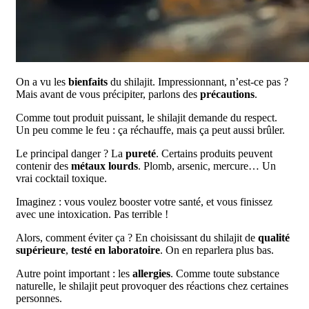
On a vu les
bienfaits
du shilajit. Impressionnant, n’est-ce pas ?
Mais avant de vous précipiter, parlons des
précautions
.
Comme tout produit puissant, le shilajit demande du respect.
Un peu comme le feu : ça réchauffe, mais ça peut aussi brûler.
Le principal danger ? La
pureté
. Certains produits peuvent
contenir des
métaux lourds
. Plomb, arsenic, mercure… Un
vrai cocktail toxique.
Imaginez : vous voulez booster votre santé, et vous finissez
avec une intoxication. Pas terrible !
Alors, comment éviter ça ? En choisissant du shilajit de
qualité
supérieure
,
testé en laboratoire
. On en reparlera plus bas.
Autre point important : les
allergies
. Comme toute substance
naturelle, le shilajit peut provoquer des réactions chez certaines
personnes.